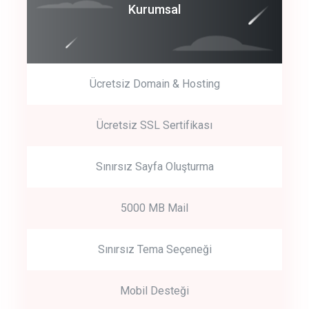
Coroprate
Kurumsal
predictive dialing
Ücretsiz Domain & Hosting
Get Started
Ücretsiz SSL Sertifikası
Start by trying our service for 30 days free trial no credit card
required.
Sınırsız Sayfa Oluşturma
5000 MB Mail
Sınırsız Tema Seçeneği
Mobil Desteği