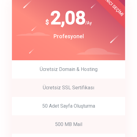
KULLANICI SEÇİMİ
Best Choice
click to call back
180
2,08
$
$
/year
/Ay
track energy costs
Start Up
Profesyonel
predictive dialing
Ücretsiz Domain & Hosting
Get Started
Ücretsiz SSL Sertifikası
Start by trying our service for 30 days free trial no credit card
required.
50 Adet Sayfa Oluşturma
500 MB Mail