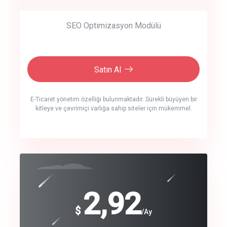
SEO Optimizasyon Modülü
Satın Al
E-Ticaret yönetim özelliği bulunmaktadır. Sürekli büyüyen bir
kitleye ve çevrimiçi varlığa sahip siteler için mükemmel.
crm auto cync
click to call back
240
2,92
$
$
/year
/Ay
track energy costs